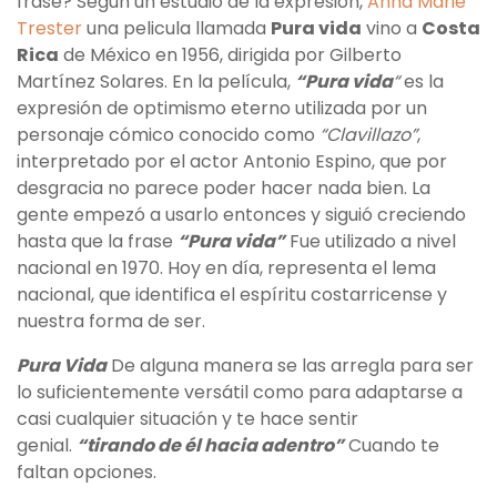
frase? Según un estudio de la expresión,
Anna Marie
Trester
una pelicula llamada
Pura vida
vino a
Costa
Rica
de México en 1956, dirigida por Gilberto
Martínez Solares. En la película,
“Pura vida
“
es la
expresión de optimismo eterno utilizada por un
personaje cómico conocido como
“Clavillazo”
,
interpretado por el actor Antonio Espino, que por
desgracia no parece poder hacer nada bien. La
gente empezó a usarlo entonces y siguió creciendo
hasta que la frase
“Pura vida”
Fue utilizado a nivel
nacional en 1970. Hoy en día, representa el lema
nacional, que identifica el espíritu costarricense y
nuestra forma de ser.
Pura Vida
De alguna manera se las arregla para ser
lo suficientemente versátil como para adaptarse a
casi cualquier situación y te hace sentir
genial.
“tirando de él hacia adentro”
Cuando te
faltan opciones.