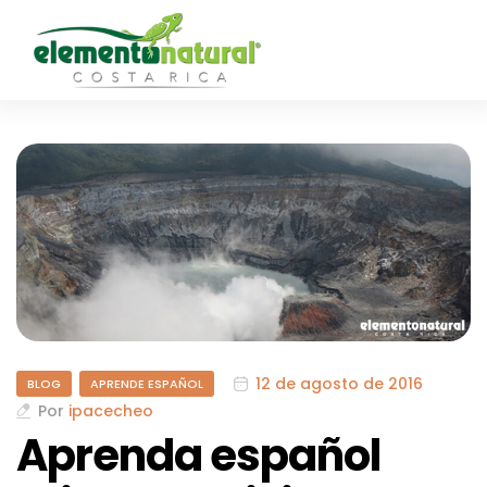
12 de agosto de 2016
BLOG
APRENDE ESPAÑOL
Por
ipacecheo
Aprenda español