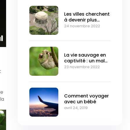
Les villes cherchent
à devenir plus
vertes pour
24 novembre 2022
atténuer le
changement
climatique
La vie sauvage en
captivité : un mal
inutile
23 novembre 2022
t
re
Comment voyager
la
avec un bébé
avril 24, 2019