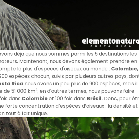
avons déjà que nous sommes parmi les 5 destinations les
amateurs. Maintenant, nous devons également prendre en
compte le plus d'espèces d'oiseaux au monde :
Colombie,
900 espèces chacun, suivis par plusieurs autres pays, don
sta Rica
nous avons un peu plus de 900 espèces, mais il
2
ue de 51 000 km
; en d'autres termes, nous pouvons faire
 fois dans
Colombie
et 100 fois dans
Brésil.
Donc, pour êt
ne forte concentration d’espèces d’oiseaux : la densité et 
n tout à fait unique.