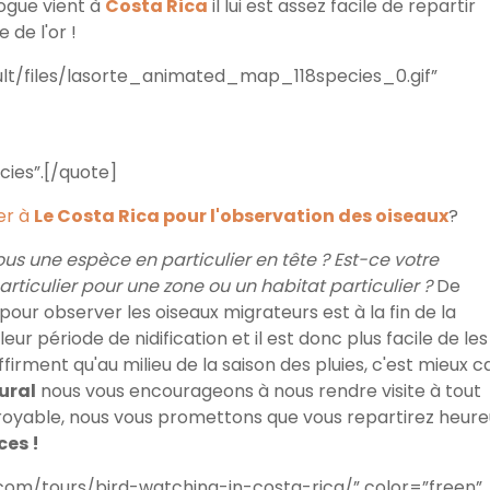
logue vient à
Costa Rica
il lui est assez facile de repartir
e de l'or !
lt/files/lasorte_animated_map_118species_0.gif”
cies”.[/quote]
er à
Le Costa Rica pour l'observation des oiseaux
?
us une espèce en particulier en tête ? Est-ce votre
rticulier pour une zone ou un habitat particulier ?
De
ur observer les oiseaux migrateurs est à la fin de la
 période de nidification et il est donc plus facile de les
affirment qu'au milieu de la saison des pluies, c'est mieux c
ural
nous vous encourageons à nous rendre visite à tout
croyable, nous vous promettons que vous repartirez heure
ces !
om/tours/bird-watching-in-costa-rica/” color=”freen”