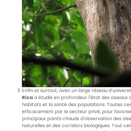
Enfin et surtout, avec un large réseau d’universi
Rica
a étudié en profondeur l'état des oiseaux d
habitats et la santé des populations. Toutes ces
efficacement par le secteur privé, pour favoris
principaux points chauds d'observation des ois
naturelles et des corridors biologiques. Tout cela