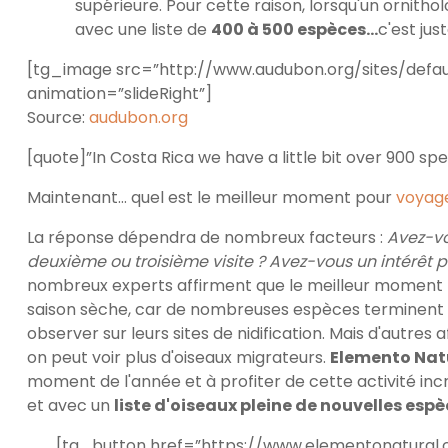
supérieure. Pour cette raison, lorsqu'un ornitho
avec une liste de
400 à 500 espèces…
c'est just
[tg_image src=”http://www.audubon.org/sites/defau
animation=”slideRight”]
Source:
audubon.org
[quote]”In Costa Rica we have a little bit over 900 spe
Maintenant… quel est le meilleur moment pour
voyag
La réponse dépendra de nombreux facteurs :
Avez-vo
deuxième ou troisième visite ? Avez-vous un intérêt pa
nombreux experts affirment que le meilleur moment po
saison sèche, car de nombreuses espèces terminent leur
observer sur leurs sites de nidification. Mais d'autres 
on peut voir plus d'oiseaux migrateurs.
Elemento Nat
moment de l'année et à profiter de cette activité in
et avec un
liste d'oiseaux pleine de nouvelles espè
[tg_button href=”https://www.elementonatural.c