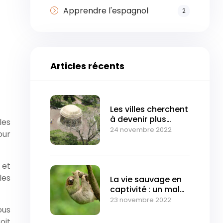
Apprendre l'espagnol
2
Articles récents
Les villes cherchent
à devenir plus
les
vertes pour
24 novembre 2022
our
atténuer le
changement
climatique
 et
les
La vie sauvage en
captivité : un mal
inutile
23 novembre 2022
ous
oit