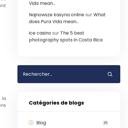
Vida mean…
ont
Najnowsze kasyna online
sur
What
does Pura Vida mean…
ice casino
sur
The 5 best
photography spots in Costa Rica
 la
Catégories de blogs
ens
Blog
25