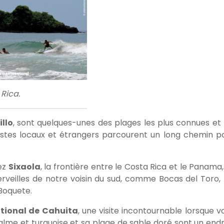
Rica.
llo
, sont quelques-unes des plages les plus connues et 
istes locaux et étrangers parcourent un long chemin p
rez
Sixaola
, la frontière entre le Costa Rica et le Panama,
veilles de notre voisin du sud, comme Bocas del Toro, 
Boquete.
tional de Cahuita
, une visite incontournable lorsque v
calme et turquoise et sa plage de sable doré sont un endr