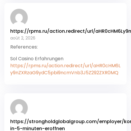
https://rpms.ru/action.redirect/url/aHR0cHM6
août 2, 2026
References:
Sol Casino Erfahrungen
https://rpms.ru/action.redirect/url/aHR0cHM6L
y9nZXRzaG9ydC5pbi9ncmVnb3J5Z292ZXR0MQ
https://strongholdglobalgroup.com/employer/ko
in-5-minuten-eroffnen