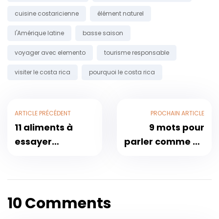
cuisine costaricienne
élément naturel
l'Amérique latine
basse saison
voyager avec elemento
tourisme responsable
visiter le costa rica
pourquoi le costa rica
ARTICLE PRÉCÉDENT
PROCHAIN ​​ARTICLE
11 aliments à
9 mots pour
essayer
parler comme un
absolument lors
local au Costa
de votre visite au
Rica
Costa Rica
#TheTicosSay
10 Comments