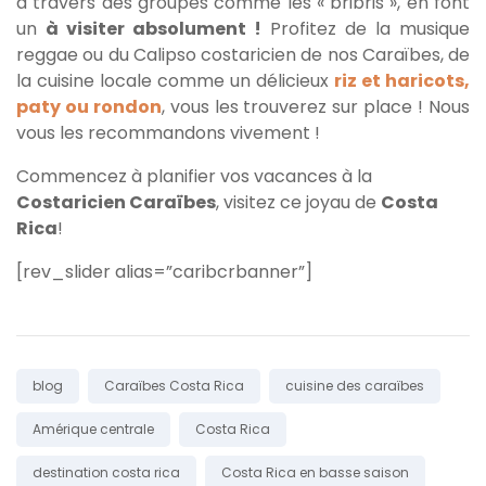
à travers des groupes comme les « bribris », en font
un
à visiter absolument !
Profitez de la musique
reggae ou du Calipso costaricien de nos Caraïbes, de
la cuisine locale comme un délicieux
riz et haricots,
paty ou rondon
, vous les trouverez sur place ! Nous
vous les recommandons vivement !
Commencez à planifier vos vacances à la
Costaricien Caraïbes
, visitez ce joyau de
Costa
Rica
!
[rev_slider alias=”caribcrbanner”]
Étiqueter:
blog
Caraïbes Costa Rica
cuisine des caraïbes
Amérique centrale
Costa Rica
destination costa rica
Costa Rica en basse saison