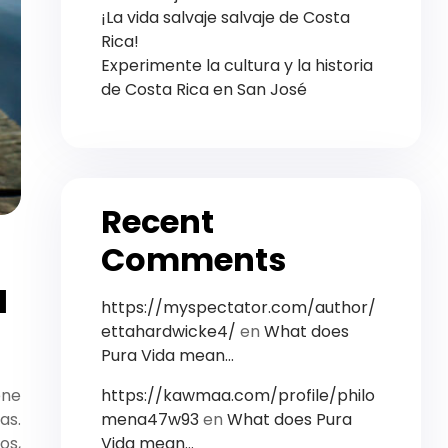
¡La vida salvaje salvaje de Costa
Rica!
Experimente la cultura y la historia
de Costa Rica en San José
Recent
Comments
a
https://myspectator.com/author/
ettahardwicke4/
en
What does
Pura Vida mean…
https://kawmaa.com/profile/philo
ene
mena47w93
en
What does Pura
as.
Vida mean…
os,