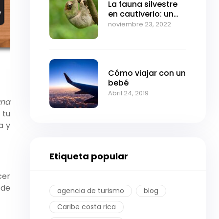
La fauna silvestre
en cautiverio: un
mal innecesario
noviembre 23, 2022
Cómo viajar con un
bebé
Abril 24, 2019
una
 tu
a y
Etiqueta popular
cer
 de
agencia de turismo
blog
Caribe costa rica