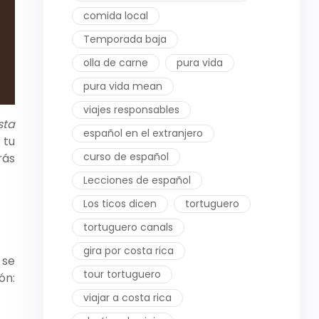
comida local
Temporada baja
olla de carne
pura vida
pura vida mean
viajes responsables
sta
español en el extranjero
 tu
curso de español
rás
Lecciones de español
Los ticos dicen
tortuguero
tortuguero canals
gira por costa rica
 se
tour tortuguero
ón:
viajar a costa rica