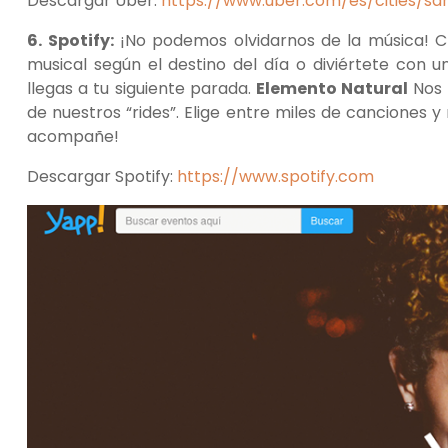
Descargar Uber:
https://www.uber.com/es/cities/sa
6.
Spotify:
¡No podemos olvidarnos de la música! Cr
musical según el destino del día o diviértete con
llegas a tu siguiente parada.
Elemento Natural
Nos 
de nuestros “rides”. Elige entre miles de canciones y
acompañe!
Descargar Spotify:
https://www.spotify.com