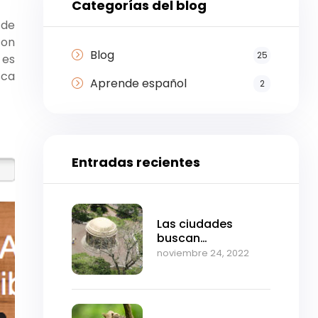
Categorías del blog
 de
con
Blog
25
 es
sca
Aprende español
2
Entradas recientes
Las ciudades
buscan
reverdecerse para
noviembre 24, 2022
mitigar el cambio
climático