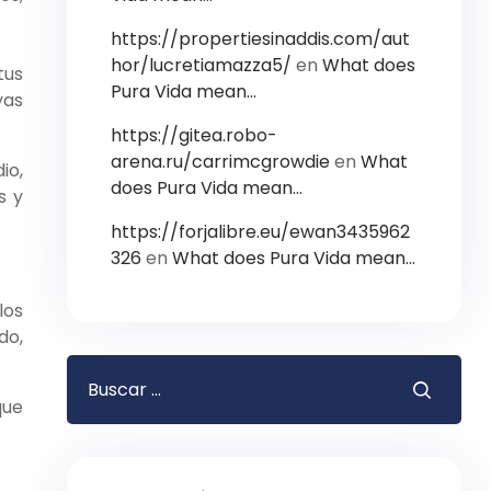
https://propertiesinaddis.com/aut
hor/lucretiamazza5/
en
What does
tus
Pura Vida mean…
yas
https://gitea.robo-
arena.ru/carrimcgrowdie
en
What
io,
does Pura Vida mean…
s y
https://forjalibre.eu/ewan3435962
326
en
What does Pura Vida mean…
los
do,
que