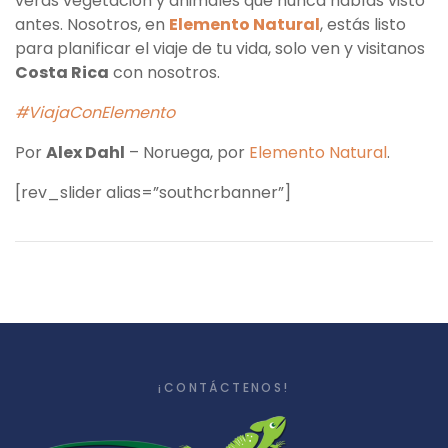
verás vegetación y animales que nunca habías visto
antes. Nosotros, en
Elemento Natural
, estás listo
para planificar el viaje de tu vida, solo ven y visitanos
Costa Rica
con nosotros.
#ViajaConElemento
Por
Alex Dahl
– Noruega, por
Elemento Natural
.
[rev_slider alias=”southcrbanner”]
¡CONTÁCTENOS!