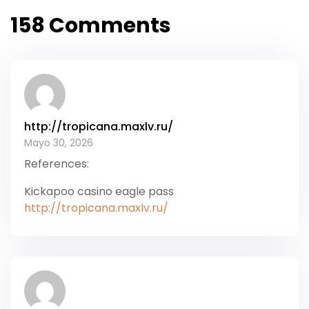
dónde avistarlas
Natural
158 Comments
en Costa Rica?
http://tropicana.maxlv.ru/
Mayo 30, 2026
References:
Kickapoo casino eagle pass
http://tropicana.maxlv.ru/