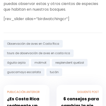
puedas observar estas y otros cientos de especies
que habitan en nuestros bosques.
[rev_slider alias=”birdwatchingcr”]
Etiqueta:
Observación de aves en Costa Rica
tours de observación de aves en costa rica
águila arpía
motmot
resplendent quetzal
guacamayo escarlata
tucán
PUBLICACIÓN ANTERIOR
SIGUIENTE POST
¿Es Costa Rica
6 consejos para
realmente un
cambiar la nieve