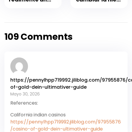
buen destino
por arena: una
para la
escapada
observación de
invernal exitosa
aves?
en Costa Rica
109 Comments
https://pennylhpp719992.jiliblog.com/97955876/c
of-gold-dein-ultimativer-guide
Mayo 30, 2026
References:
California indian casinos
https://pennylhpp719992.jiliblog.com/97955876
/casino-of-gold-dein-ultimativer-guide