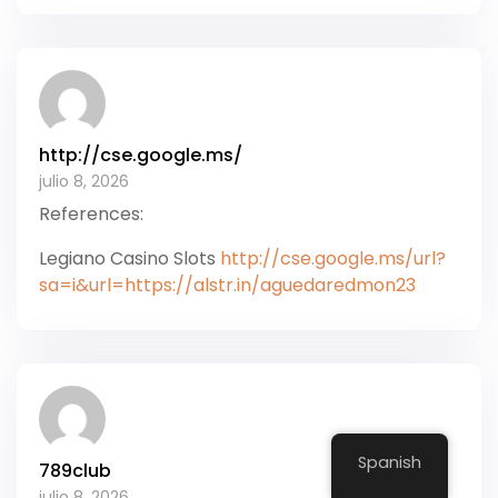
http://cse.google.ms/
julio 8, 2026
References:
Legiano Casino Slots
http://cse.google.ms/url?
sa=i&url=https://alstr.in/aguedaredmon23
Spanish
789club
julio 8, 2026