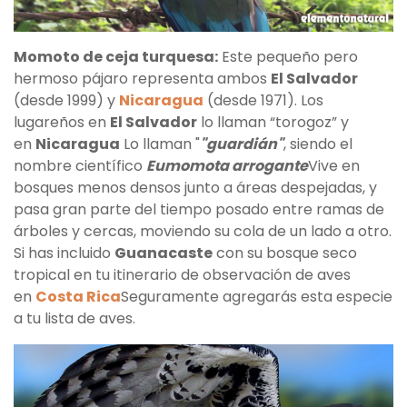
Momoto de ceja turquesa:
Este pequeño pero
hermoso pájaro representa ambos
El Salvador
(desde 1999) y
Nicaragua
(desde 1971). Los
lugareños en
El Salvador
lo llaman “torogoz” y
en
Nicaragua
Lo llaman "
"guardián"
, siendo el
nombre científico
Eumomota arrogante
Vive en
bosques menos densos junto a áreas despejadas, y
pasa gran parte del tiempo posado entre ramas de
árboles y cercas, moviendo su cola de un lado a otro.
Si has incluido
Guanacaste
con su bosque seco
tropical en tu itinerario de observación de aves
en
Costa Rica
Seguramente agregarás esta especie
a tu lista de aves.